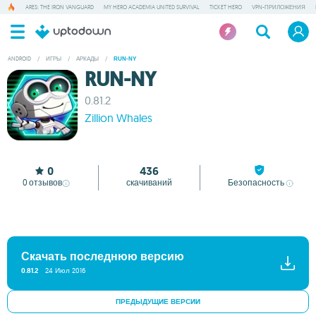
ARES: THE IRON VANGUARD
MY HERO ACADEMIA UNITED SURVIVAL
TICKET HERO
VPN-ПРИЛОЖЕНИЯ
ANDROID
/
ИГРЫ
/
АРКАДЫ
/
RUN-NY
RUN-NY
0.81.2
Zillion Whales
0
436
0
отзывов
скачиваний
Безопасность
Скачать последнюю версию
0.81.2
24 Июл 2016
ПРЕДЫДУЩИЕ ВЕРСИИ