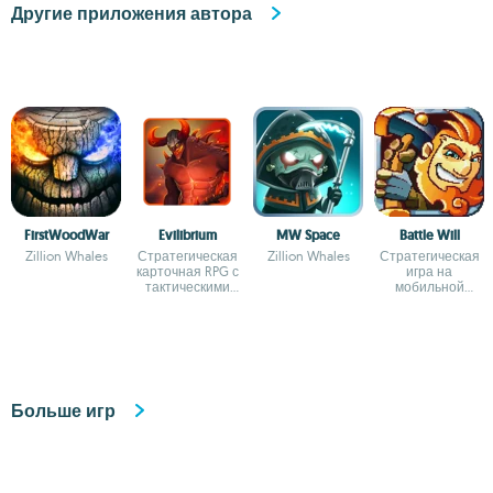
Другие приложения автора
FirstWoodWar
Evilibrium
MW Space
Battle Will
Zillion Whales
Стратегическая
Zillion Whales
Стратегическая
карточная RPG с
игра на
тактическими
мобильной
битвами в
платформе
подземельях
Больше игр