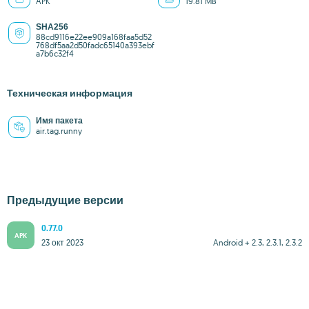
APK
19.81 MB
SHA256
88cd9116e22ee909a168faa5d52
768df5aa2d50fadc65140a393ebf
a7b6c32f4
Техническая информация
Имя пакета
air.tag.runny
Предыдущие версии
0.77.0
APK
23 окт 2023
Android + 2.3, 2.3.1, 2.3.2