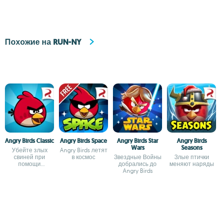
Похожие на RUN-NY
Angry Birds Classic
Angry Birds Space
Angry Birds Star
Angry Birds
Wars
Seasons
Убейте злых
Angry Birds летят
свиней при
в космос
Звездные Войны
Злые птички
помощи
добрались до
меняют наряды
сердитых птиц
Angry Birds