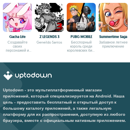
Gacha Life
Z LEGENDS 3
PUBG MOBILE
Summertime Saga
Создавайте
Geneildo Santos
Бесспорный
Забавное летнее
своих
король среди
приключение
персонажей и
королевских битв
отправляйтесь в
для Android
тысячи
приключений
Uptodown - это мультиплатформенный магазин
приложений, который специализируется на Android. Наша
цель - предоставить бесплатный и открытый доступ к
большому каталогу приложений, а также легальную
платформу для их распространения, доступную из любого
браузера, вместе с официальным нативным приложением.